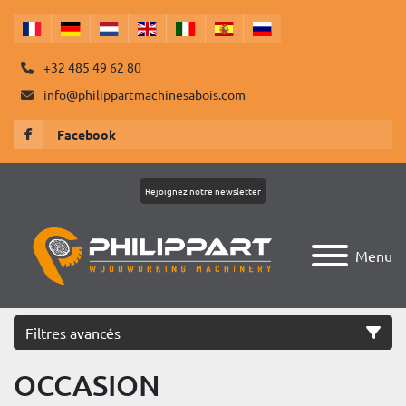
+32 485 49 62 80
info@philippartmachinesabois.com
Facebook
Rejoignez notre newsletter
Menu
Filtres avancés
OCCASION
Catégorie