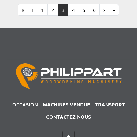
«
‹
1
2
3
4
5
6
›
»
OCCASION
MACHINES VENDUE
TRANSPORT
CONTACTEZ-NOUS