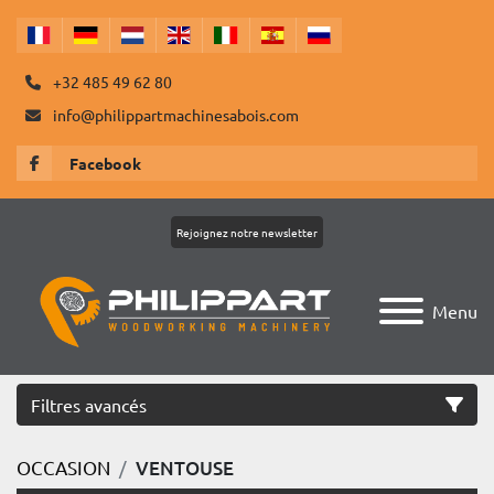
+32 485 49 62 80
info@philippartmachinesabois.com
Facebook
Rejoignez notre newsletter
Menu
Filtres avancés
OCCASION
VENTOUSE
Catégorie