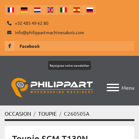
+32 485 49 62 80
info@philippartmachinesabois.com
Facebook
Rejoignez notre newsletter
Menu
OCCASION
TOUPIE
C260505A
Toupie SCM T130N