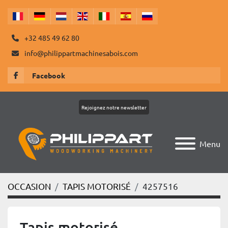
+32 485 49 62 80
info@philippartmachinesabois.com
Facebook
Rejoignez notre newsletter
Menu
OCCASION
TAPIS MOTORISÉ
4257516
Tapis motorisé