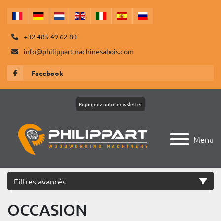
+32 485 49 62 80
info@philippartmachinesabois.com
Facebook
Rejoignez notre newsletter
Menu
Filtres avancés
OCCASION
Catégorie