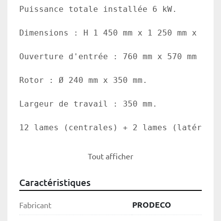
Puissance totale installée 6 kW.

Dimensions : H 1 450 mm x 1 250 mm x 900 
Ouverture d'entrée : 760 mm x 570 mm ;

Rotor : Ø 240 mm x 350 mm.

Largeur de travail : 350 mm.

12 lames (centrales) + 2 lames (latérales
Lames alvéolées de 30 mm x 30 mm, fixées 
Tout afficher
Tension : 400 V – 50 Hz. (Autres tensions
Caractéristiques
PRODECO
Fabricant