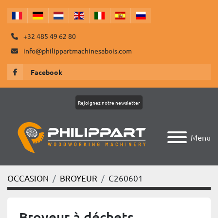
+32 485 49 62 80
info@philippartmachinesabois.com
Facebook
Rejoignez notre newsletter
Menu
OCCASION
BROYEUR
C260601
Broyeur à déchets