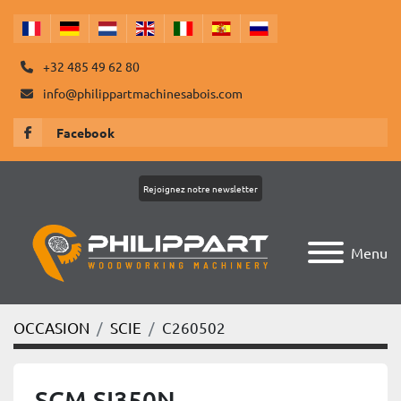
+32 485 49 62 80
info@philippartmachinesabois.com
Facebook
Rejoignez notre newsletter
Menu
OCCASION
SCIE
C260502
SCM SI350N