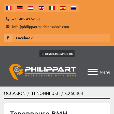
+32 485 49 62 80
info@philippartmachinesabois.com
Facebook
Rejoignez notre newsletter
Menu
OCCASION
TENONNEUSE
C260304
Tenonneuse BMH