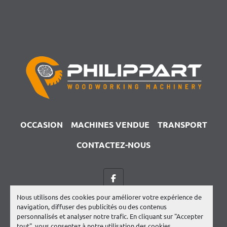
OCCASION
MACHINES VENDUE
TRANSPORT
CONTACTEZ-NOUS
facebook
Nous utilisons des cookies pour améliorer votre expérience de
Site web
Machinio System
par
Machinio
navigation, diffuser des publicités ou des contenus
personnalisés et analyser notre trafic. En cliquant sur "Accepter
Gérez les cookies
tout", vous consentez à notre utilisation des cookies.