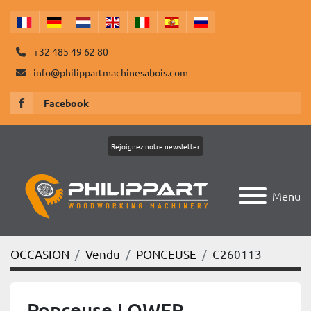
+32 485 49 62 80
info@philippartmachinesabois.com
Facebook
Rejoignez notre newsletter
Menu
OCCASION
Vendu
PONCEUSE
C260113
Ponceuse LOWER