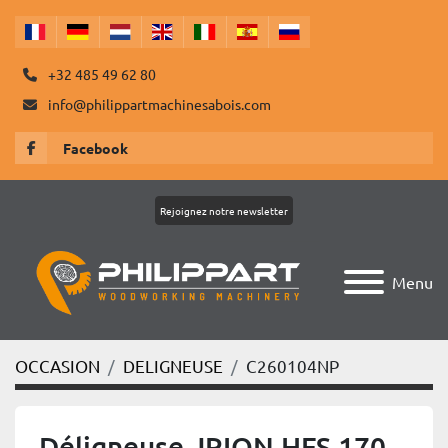
+32 485 49 62 80
info@philippartmachinesabois.com
Facebook
Rejoignez notre newsletter
Menu
OCCASION
DELIGNEUSE
C260104NP
Déligneuse JRION HFS 170