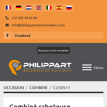
+32 485 49 62 80
info@philippartmachinesabois.com
Facebook
Rejoignez notre newsletter
Menu
OCCASION
COMBINE
C250511
Combiné raboteuse