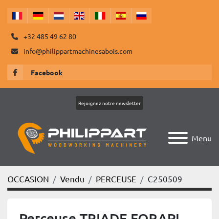
+32 485 49 62 80
info@philippartmachinesabois.com
Facebook
Rejoignez notre newsletter
Menu
OCCASION
Vendu
PERCEUSE
C250509
Perceuse TRIADE FORAPI