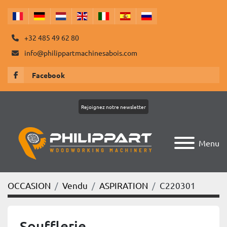
+32 485 49 62 80
info@philippartmachinesabois.com
Facebook
Rejoignez notre newsletter
Menu
OCCASION
Vendu
ASPIRATION
C220301
Soufflerie